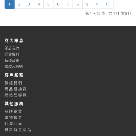
1
2
3
4
5
6
7
8
9
>
>|
第 1 ~ 15 筆，共 171 筆資料
商 店 訊 息
關於我們
送貨資料
私穩政策
條款及細則
客 戶 服 務
聯 絡 我 們
商 品 退 換 貨
網 站 總 導 覽
其 他 服 務
品 牌 總 覽
購 物 禮 券
利 潤 共 享
最 新 特 賣 商 品