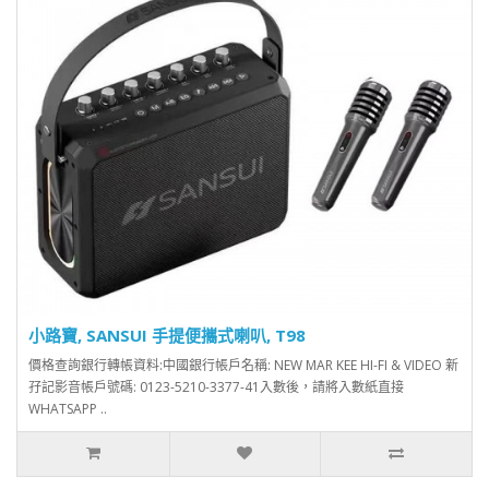
小路寶, SANSUI 手提便攜式喇叭, T98
價格查詢銀行轉帳資料:中國銀行帳戶名稱: NEW MAR KEE HI-FI & VIDEO 新
孖記影音帳戶號碼: 0123-5210-3377-41入數後，請將入數紙直接
WHATSAPP ..