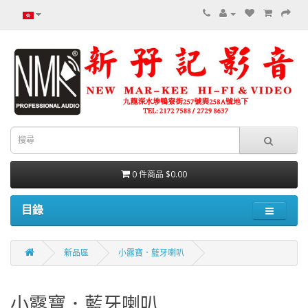
0 件商品 $0.00
目錄
新品區
小露寶．藍牙喇叭
小露寶．藍牙喇叭