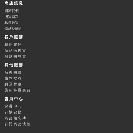
商 店 訊 息
關於我們
送貨資料
私穩政策
條款及細則
客 戶 服 務
聯 絡 我 們
商 品 退 換 貨
網 站 總 導 覽
其 他 服 務
品 牌 總 覽
購 物 禮 券
利 潤 共 享
最 新 特 賣 商 品
會 員 中 心
會 員 中 心
訂 購 記 錄
商 品 備 忘 簿
訂 閱 商 品 快 報